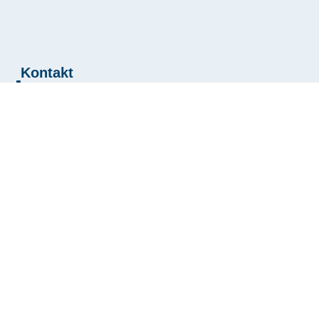
Kontakt
LMS Services S.à r.l.
Experts Comptables | Fiduciaire
3, Moartplaz
L-6635 Wasserbillig
Luxemburg
T
(352) 26 58 – 91
F
(352) 75 87 80 – 80
E
mail@lms-services.lu