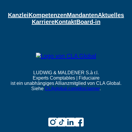
Kanzlei
Kompetenzen
Mandanten
Aktuelles
Karriere
Kontakt
Board-in
LUDWIG & MALDENER S.à r.l.
Experts Comptables | Fiduciaire
ist ein unabhängiges Allianzmitglied von CLA Global.
Siehe
CLAglobal.com/disclaimer
.