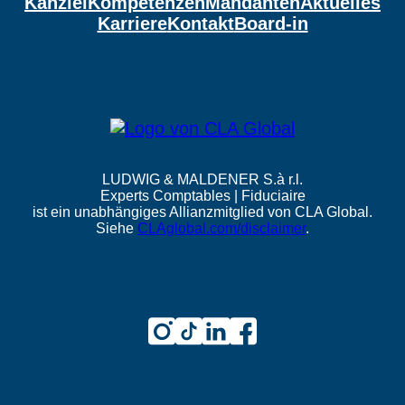
Kanzlei
Kompetenzen
Mandanten
Aktuelles
Karriere
Kontakt
Board-in
LUDWIG & MALDENER S.à r.l.
Experts Comptables | Fiduciaire
ist ein unabhängiges Allianzmitglied von CLA Global.
Siehe
CLAglobal.com/disclaimer
.